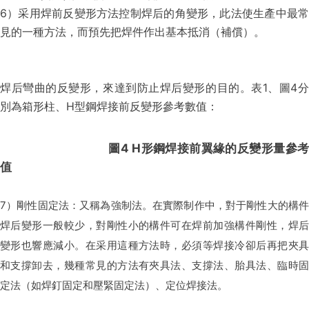
6）采用焊前反變形方法控制焊后的角變形，此法使生產中最常
見的一種方法，而預先把焊件作出基本抵消（補償）。
焊后彎曲的反變形，來達到防止焊后變形的目的。表1、圖4分
別為箱形柱、H型鋼焊接前反變形參考數值：
圖4 H形鋼焊接前翼緣的反變形量參
值
7）剛性固定法：又稱為強制法。在實際制作中，對于剛性大的構件
焊后變形一般較少，對剛性小的構件可在焊前加強構件剛性，焊后
變形也響應減小。在采用這種方法時，必須等焊接冷卻后再把夾具
和支撐卸去，幾種常見的方法有夾具法、支撐法、胎具法、臨時固
定法（如焊釘固定和壓緊固定法）、定位焊接法。