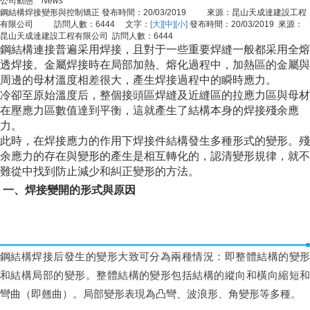
公司動態
News
鋼結構焊接變形與控制矯正
發布時間：20/03/2019 來源：昆山天成達建設工程
有限公司 訪問人數：
6444
文字：
[大]
[中]
[小]
發布時間：20/03/2019 來源：
昆山天成達建設工程有限公司 訪問人數：
6444
鋼結構連接普遍采用焊接，且對于一些重要焊縫一般都采用全熔
透焊接。金屬焊接時在局部加熱、熔化過程中，加熱區的金屬與
周邊的母材溫度相差很大，產生焊接過程中的瞬時應力。
冷卻至原始溫度后，整個接頭區焊縫及近縫區的拉應力區與母材
在壓應力區數值達到平衡，這就產生了結構本身的焊接殘余應
力。
此時，在焊接應力的作用下焊接件結構發生多種形式的變形。殘
余應力的存在與變形的產生是相互轉化的，認清變形規律，就不
難從中找到防止減少和糾正變形的方法。
一、焊接變開的形式與原因
鋼結構焊接后發生的變形大致可分為兩種情況：即整體結構的變形
和結構局部的變形。整體結構的變形包括結構的縱向和橫向縮短和
彎曲（即翹曲）。局部變形表現為凸彎、波浪形、角變形等多種。