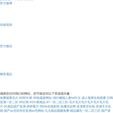
官方微博
敬
請
期
待
在線咨詢
敬
請
期
待
官方微信
聯系電話
0512-
57936629
13913230555
感谢您访问我们的网站，您可能还对以下资源感兴趣：
免费观看毛片-6080午夜-99热最新网址-强行糟蹋人妻hd中文-成人视屏在线观看-日韩
亚洲一区二区-99日韩-91午夜精品-97一区二区三区-毛片毛片毛片毛片毛片毛片毛
片-91精品国产亚洲-婷婷看片-992tv在线影院-色播综合网-亚洲青涩在线-亚洲天天在
线-国产av无码专区亚洲av毛网站-九九精品视频免费-精品爆乳一区二区三区-国产第