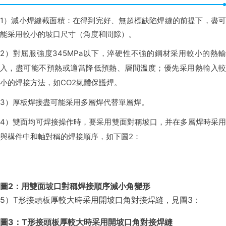
1）減小焊縫截面積：在得到完好、無超標缺陷焊縫的前提下，盡可
能采用較小的坡口尺寸（角度和間隙）。
2）對屈服強度345MPa以下，淬硬性不強的鋼材采用較小的熱輸
入，盡可能不預熱或適當降低預熱、層間溫度；優先采用熱輸入較
小的焊接方法，如CO2氣體保護焊。
3）厚板焊接盡可能采用多層焊代替單層焊。
4）雙面均可焊接操作時，要采用雙面對稱坡口，并在多層焊時采用
與構件中和軸對稱的焊接順序，如下圖2：
圖2：用雙面坡口對稱焊接順序減小角變形
5）T形接頭板厚較大時采用開坡口角對接焊縫，見圖3：
圖3：T形接頭板厚較大時采用開坡口角對接焊縫