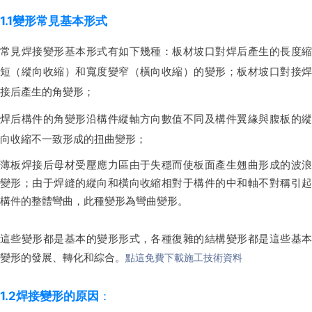
1.1變形常見基本形式
常見焊接變形基本形式有如下幾種：板材坡口對焊后產生的長度縮
短（縱向收縮）和寬度變窄（橫向收縮）的變形；板材坡口對接焊
接后產生的角變形；
焊后構件的角變形沿構件縱軸方向數值不同及構件翼緣與腹板的縱
向收縮不一致形成的扭曲變形；
薄板焊接后母材受壓應力區由于失穩而使板面產生翹曲形成的波浪
變形；由于焊縫的縱向和橫向收縮相對于構件的中和軸不對稱引起
構件的整體彎曲，此種變形為彎曲變形。
這些變形都是基本的變形形式，各種復雜的結構變形都是這些基本
變形的發展、轉化和綜合。
點這免費下載施工技術資料
1.2焊接變形的原因
：