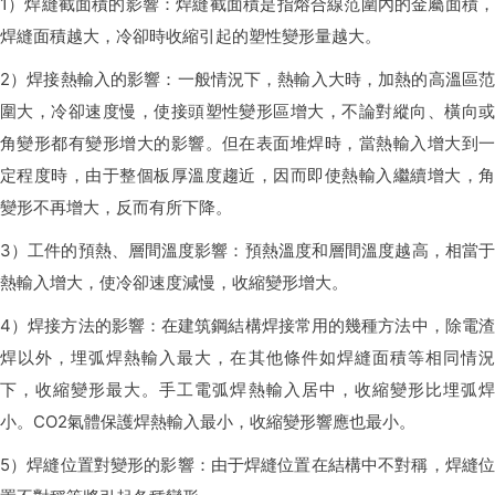
1）焊縫截面積的影響：焊縫截面積是指熔合線范圍內的金屬面積，
焊縫面積越大，冷卻時收縮引起的塑性變形量越大。
2）焊接熱輸入的影響：一般情況下，熱輸入大時，加熱的高溫區范
圍大，冷卻速度慢，使接頭塑性變形區增大，不論對縱向、橫向或
角變形都有變形增大的影響。但在表面堆焊時，當熱輸入增大到一
定程度時，由于整個板厚溫度趨近，因而即使熱輸入繼續增大，角
變形不再增大，反而有所下降。
3）工件的預熱、層間溫度影響：預熱溫度和層間溫度越高，相當于
熱輸入增大，使冷卻速度減慢，收縮變形增大。
4）焊接方法的影響：在建筑鋼結構焊接常用的幾種方法中，除電渣
焊以外，埋弧焊熱輸入最大，在其他條件如焊縫面積等相同情況
下，收縮變形最大。手工電弧焊熱輸入居中，收縮變形比埋弧焊
小。CO2氣體保護焊熱輸入最小，收縮變形響應也最小。
5）焊縫位置對變形的影響：由于焊縫位置在結構中不對稱，焊縫位