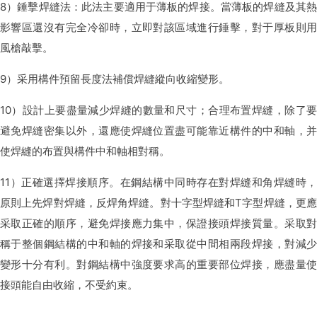
8）錘擊焊縫法：此法主要適用于薄板的焊接。當薄板的焊縫及其熱
影響區還沒有完全冷卻時，立即對該區域進行錘擊，對于厚板則用
風槍敲擊。
9）采用構件預留長度法補償焊縫縱向收縮變形。
10）設計上要盡量減少焊縫的數量和尺寸；合理布置焊縫，除了要
避免焊縫密集以外，還應使焊縫位置盡可能靠近構件的中和軸，并
使焊縫的布置與構件中
和軸相對稱。
11）正確選擇焊接順序。在鋼結構中同時存在對焊縫和角焊縫時，
原則上先焊對焊縫，反焊角焊縫。對十字型焊縫和T字型焊縫，更應
采取正確的順序，避免焊接應力集中，保證接頭焊接質量。采取對
稱于整個鋼結構的中和軸的焊接和采取從中間相兩段焊接，對減少
變形十分有利。對鋼結構中強度要求高的重要部位焊接，應盡量使
接頭能自由收縮，不受約束。