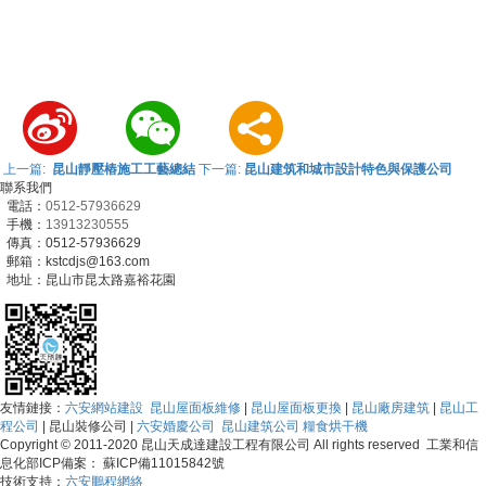
上一篇:
昆山靜壓樁施工工藝總結
下一篇:
昆山建筑和城市設計特色與保護公司
聯系我們
電話：
0512-57936629
手機：
13913230555
傳真：0512-57936629
郵箱：kstcdjs@163.com
地址：昆山市昆太路嘉裕花園
友情鏈接：
六安網站建設
昆山屋面板維修
|
昆山屋面板更換
|
昆山廠房建筑
|
昆山工
程公司
| 昆山裝修公司 |
六安婚慶公司
昆山建筑公司
糧食烘干機
Copyright © 2011-2020 昆山天成達建設工程有限公司 All rights reserved 工業和信
息化部ICP備案： 蘇ICP備11015842號
技術支持：
六安鵬程網絡